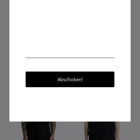
NARROWSBURG – Thai-
PAWHUSKA – Kinder T-Shirt
Boxhose BENLEE
BENLEE
39,90
€
19,90
€
inkl. MwSt.
inkl. MwSt.