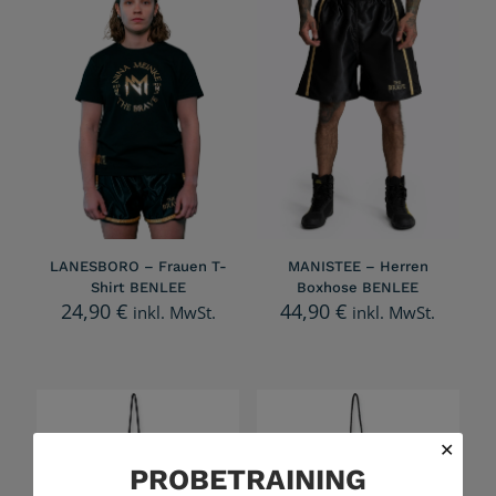
LANESBORO – Frauen T-
MANISTEE – Herren
Shirt BENLEE
Boxhose BENLEE
24,90
€
44,90
€
inkl. MwSt.
inkl. MwSt.
✕
PROBETRAINING