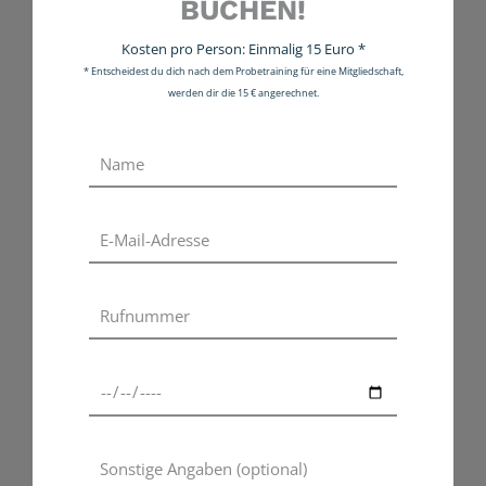
BUCHEN!
Kosten pro Person: Einmalig 15 Euro *
* Entscheidest du dich nach dem Probetraining für eine Mitgliedschaft,
werden dir die 15 € angerechnet.
MINI GLOVES MEINKE –
MINI GLOVES NINA – Mini-
Mini-Boxhandschuhe
Boxhandschuhe BENLEE
6,99
€
BENLEE
inkl. MwSt.
6,99
€
inkl. MwSt.