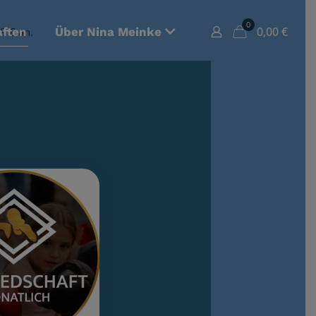
0
0,00
€
9 € an.
aften
Über Nina Meinke