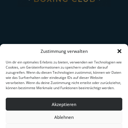
Erfahrt mehr über
Nina Meinke
Zustimmung verwalten
IBF-Boxweltmeisterin im Federgewicht
3. Platz Berlin's Sportlerin des Jahres 2025
Um dir ein optimales Erlebnis zu bieten, verwenden wir Technologien wie
Cookies, um Geräteinformationen zu speichern und/oder darauf
Über Nina
zuzugreifen. Wenn du diesen Technologien zustimmst, können wir Daten
Über Brave Boxing
wie das Surfverhalten oder eindeutige IDs auf dieser Website
Team Southpaw
verarbeiten. Wenn du deine Zustimmung nicht erteilst oder zurückziehst,
The Brave Crowd
können bestimmte Merkmale und Funktionen beeinträchtigt werden.
Partner werden
Presse / Medien
Kontakt
Akzeptieren
Ablehnen