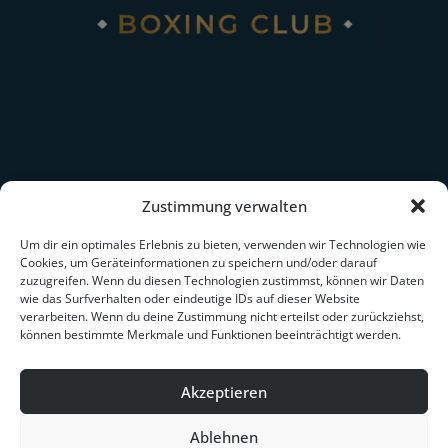
Erfahrt mehr über
Nina Meinke
Zustimmung verwalten
IBF-Boxweltmeisterin im Federgewicht
3. Platz Berlin's Sportlerin des Jahres 2025
Um dir ein optimales Erlebnis zu bieten, verwenden wir Technologien wie
Cookies, um Geräteinformationen zu speichern und/oder darauf
Über Nina
zuzugreifen. Wenn du diesen Technologien zustimmst, können wir Daten
Über Brave Boxing
wie das Surfverhalten oder eindeutige IDs auf dieser Website
Team Southpaw
verarbeiten. Wenn du deine Zustimmung nicht erteilst oder zurückziehst,
The Brave Crowd
können bestimmte Merkmale und Funktionen beeinträchtigt werden.
Partner werden
Presse / Medien
Kontakt
Akzeptieren
Ablehnen