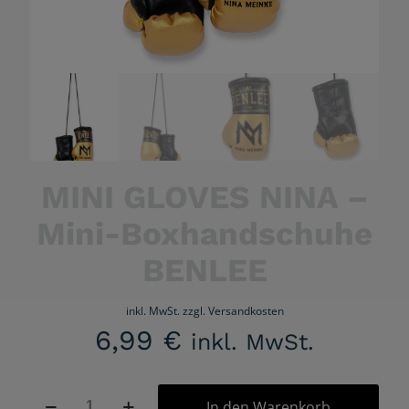
MINI GLOVES NINA –
Mini-Boxhandschuhe
BENLEE
inkl. MwSt.
zzgl.
Versandkosten
6,99
€
inkl. MwSt.
MINI
In den Warenkorb
GLOVES