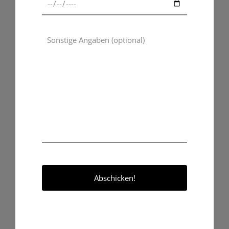
Ideal als Deko oder Geschenk geeignet
Spezielle Nina-Meinke-Version
Hauptmaterial:
100% Polyurethan
Pflegehinweis:
Keine Pflegehinweise
Rezensionen
Es gibt noch keine Rezensionen.
Nur angemeldete Kunden, die dieses Produkt gekauft haben,
dürfen eine Rezension abgeben.
Ähnliche Produkte