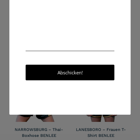
Rezensionen
Größe
98/104, 110/116, 122/128, 134/140, 146/152, 158/164
Es gibt noch keine Rezensionen.
Nur angemeldete Kunden, die dieses Produkt gekauft haben,
dürfen eine Rezension abgeben.
Ähnliche Produkte
NARROWSBURG – Thai-
LANESBORO – Frauen T-
Boxhose BENLEE
Shirt BENLEE