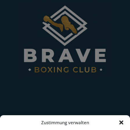
Erfahrt mehr über
Nina Meinke
Zustimmung verwalten
IBF-Boxweltmeisterin im Federgewicht