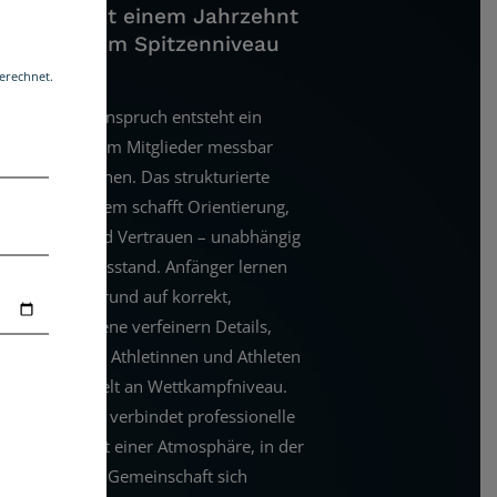
en seit fast einem Jahrzehnt
ernationalem Spitzenniveau
gerechnet.
Aus diesem Anspruch entsteht ein
Umfeld, in dem Mitglieder messbar
wachsen können. Das strukturierte
Trainingssystem schafft Orientierung,
Sicherheit und Vertrauen – unabhängig
vom Leistungsstand. Anfänger lernen
Boxen von Grund auf korrekt,
Fortgeschrittene verfeinern Details,
ambitionierte Athletinnen und Athleten
arbeiten gezielt an Wettkampfniveau.
Brave Boxing verbindet professionelle
Standards mit einer Atmosphäre, in der
Disziplin und Gemeinschaft sich