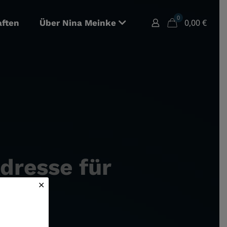
0
0,00
€
aften
Über Nina Meinke
dresse für
✕