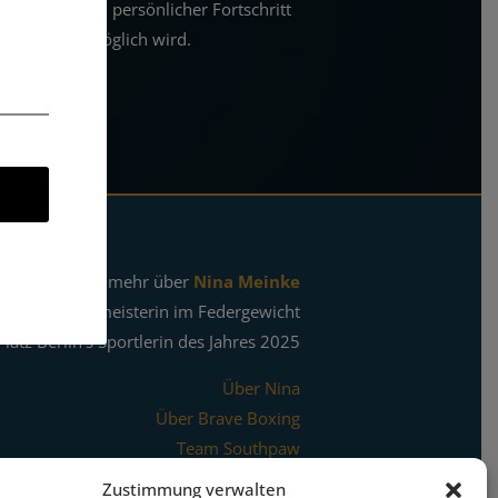
ergänzen und persönlicher Fortschritt
nachhaltig möglich wird.
Erfahrt mehr über
Nina Meinke
IBF-Boxweltmeisterin im Federgewicht
Platz Berlin's Sportlerin des Jahres 2025
Über Nina
Über Brave Boxing
Team Southpaw
The Brave Crowd
Zustimmung verwalten