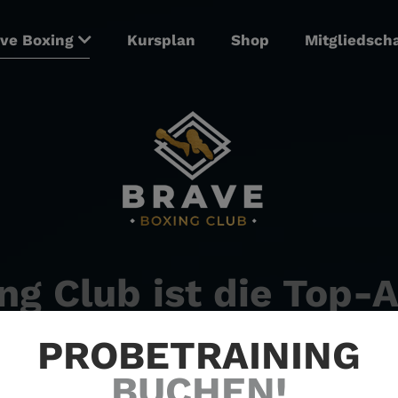
ave Boxing
Kursplan
Shop
Mitgliedsch
ng Club ist die Top-A
Boxen in Berlin!
PROBETRAINING
BUCHEN!