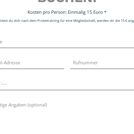
Nina Meinke und Kay Huste präg
den deutschen Boxsport auf int
Kosten pro Person: Einmalig 15 Euro *
idest du dich nach dem Probetraining für eine Mitgliedschaft, werden dir die 15 € an
Brave Boxing basiert auf einem klaren
Fundament aus Erfahrung, Methodik und
konsequenter Trainingsarbeit. Nina
Meinke und Kay Huste haben den
Boxsport über viele Jahre auf höchstem
Niveau geprägt und genau diese Praxis
fließt strukturiert in jedes Training ein.
Technik, Timing, Athletik und mentale
Stärke werden nicht isoliert vermittelt,
sondern als zusammenhängendes
System aufgebaut. Der Fokus liegt auf
sauberem Handwerk, klarer Führung
und einer Trainingskultur, die Leistung