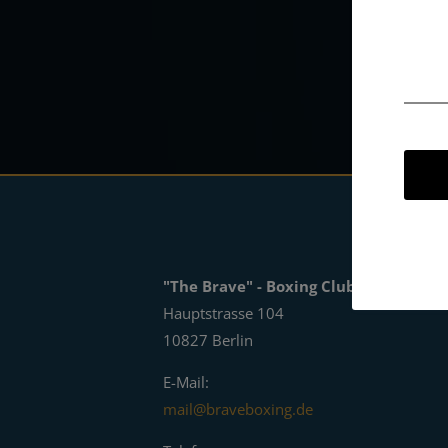
"The Brave" - Boxing Club
Hauptstrasse 104
10827 Berlin
E-Mail:
mail@braveboxing.de