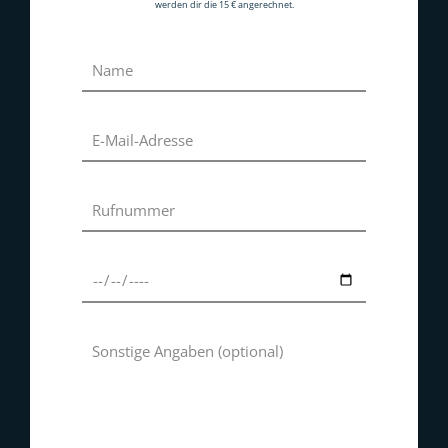
werden dir die 15 € angerechnet.
"The Brave" - Boxing Club
Hauptstrasse 104
10827 Berlin
E-Mail:
mail@braveboxing.de
Telefon:
+49 (0) 173 202 30 30