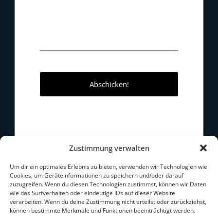
Erfahrt mehr über
Nina Meinke
Zustimmung verwalten
IBF-Boxweltmeisterin im Federgewicht
3. Platz Berlin's Sportlerin des Jahres 2025
Um dir ein optimales Erlebnis zu bieten, verwenden wir Technologien wie
Cookies, um Geräteinformationen zu speichern und/oder darauf
Über Nina
zuzugreifen. Wenn du diesen Technologien zustimmst, können wir Daten
Über Brave Boxing
wie das Surfverhalten oder eindeutige IDs auf dieser Website
Team Southpaw
verarbeiten. Wenn du deine Zustimmung nicht erteilst oder zurückziehst,
The Brave Crowd
können bestimmte Merkmale und Funktionen beeinträchtigt werden.
Partner werden