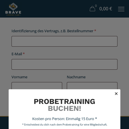
0
0,00
€
Identifizierung des Vertrags, z.B. Bestellnummer
*
E-Mail
*
E-
Vorname
Nachname
Mail
(wiederholen)
*
✕
PROBETRAINING
Widerruf bestätigen
BUCHEN!
Kosten pro Person: Einmalig 15 Euro *
* Entscheidest du dich nach dem Probetraining für eine Mitgliedschaft,